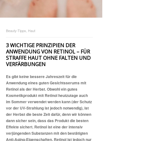
Beauty-Tipps, Haut
3 WICHTIGE PRINZIPIEN DER
ANWENDUNG VON RETINOL – FÜR
STRAFFE HAUT OHNE FALTEN UND
VERFÄRBUNGEN
Es gibt keine bessere Jahreszeit für die
Anwendung eines guten Gesichtsserums mit
Retinol als der Herbst. Obwohl ein gutes
Kosmetikprodukt mit Retinol heutzutage auch
im Sommer verwendet werden kann (der Schutz
vor der UV-Strahlung ist jedoch notwendig), ist
der Herbst die beste Zeit dafür, denn wir können
dann sicher sein, dass das Produkt die besten
Effekte sichert. Retinol ist eine der intensiv
verjüngenden Substanzen mit den bestätigten
Anti-Aging-Eigenschaften. Retinol ist jedoch nur