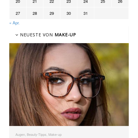
20
21
22
23
24
25
26
27
28
29
30
31
« Apr.
NEUESTE VON
MAKE-UP
Augen, Beauty-Tipps, Make-up