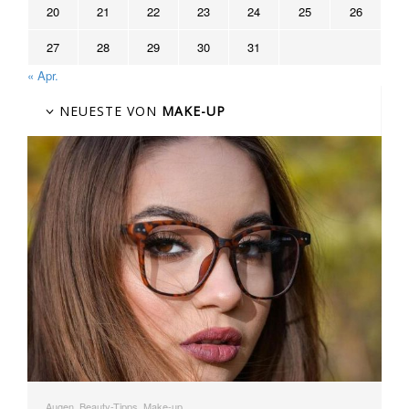
20
21
22
23
24
25
26
27
28
29
30
31
« Apr.
NEUESTE VON
MAKE-UP
Augen, Beauty-Tipps, Make-up