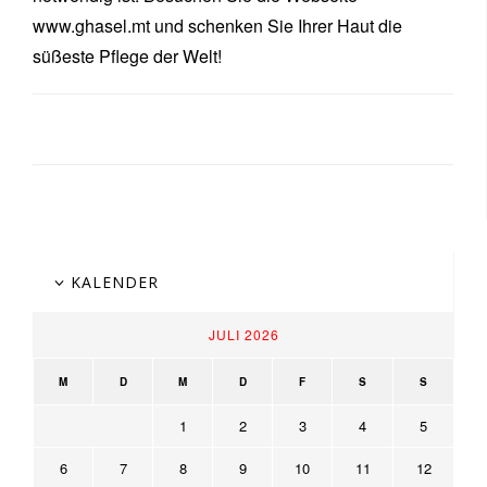
www.ghasel.mt und schenken Sie Ihrer Haut die
süßeste Pflege der Welt!
KALENDER
JULI 2026
M
D
M
D
F
S
S
1
2
3
4
5
6
7
8
9
10
11
12