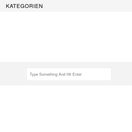
KATEGORIEN
25 November
2019
2389
Ansichten
MAKE-UP IM
SOMMER. METHODEN
FÜR DAS LANG
ANHALTENDE MAKE-
UP