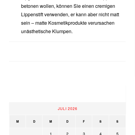
betonen wollen, können Sie einen cremigen
Lippenstift verwenden, er kann aber nicht matt
sein – matte Kosmetikprodukte verursachen
unästhetische Klumpen.
KALENDER
JULI 2026
M
D
M
D
F
S
S
1
2
3
4
5