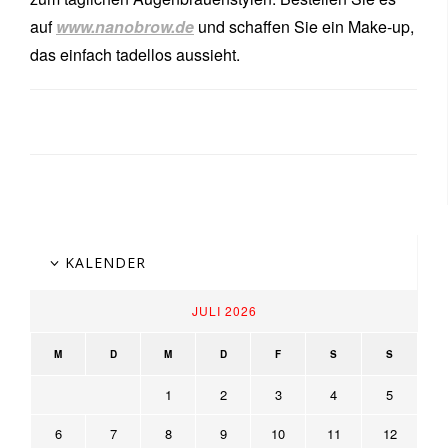
auf
www.nanobrow.de
und schaffen Sie ein Make-up,
das einfach tadellos aussieht.
KALENDER
JULI 2026
M
D
M
D
F
S
S
1
2
3
4
5
6
7
8
9
10
11
12